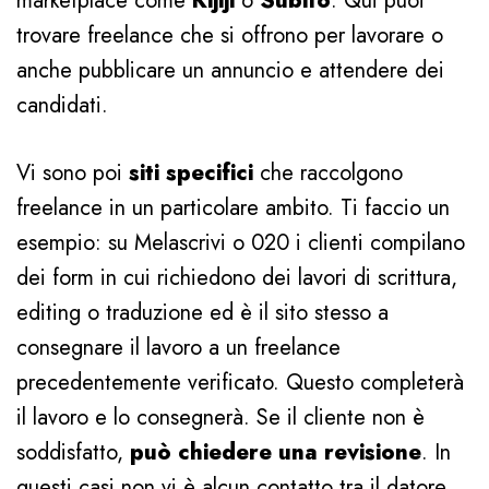
marketplace come
Kijiji
o
Subito
. Qui puoi
trovare freelance che si offrono per lavorare o
anche pubblicare un annuncio e attendere dei
candidati.
Vi sono poi
siti specifici
che raccolgono
freelance in un particolare ambito. Ti faccio un
esempio: su Melascrivi o 020 i clienti compilano
dei form in cui richiedono dei lavori di scrittura,
editing o traduzione ed è il sito stesso a
consegnare il lavoro a un freelance
precedentemente verificato. Questo completerà
il lavoro e lo consegnerà. Se il cliente non è
soddisfatto,
può chiedere una revisione
. In
questi casi non vi è alcun contatto tra il datore