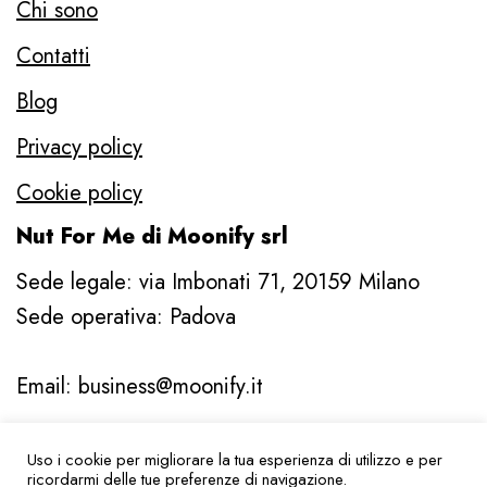
Chi sono
Contatti
Blog
Privacy policy
Cookie policy
Nut For Me di Moonify srl
Sede legale: via Imbonati 71, 20159 Milano
Sede operativa: Padova
Email: business@moonify.it
Uso i cookie per migliorare la tua esperienza di utilizzo e per
© Nut For Me di Moonify srl | Padova | P.IVA
ricordarmi delle tue preferenze di navigazione.