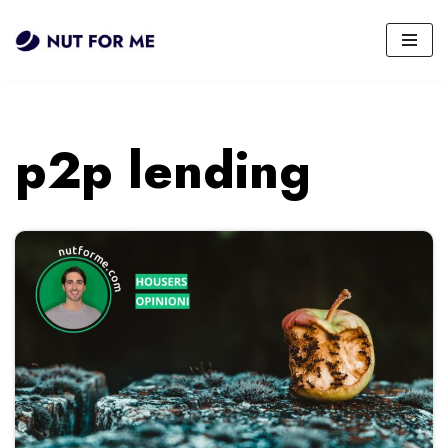
Vai
al
contenuto
p2p lending