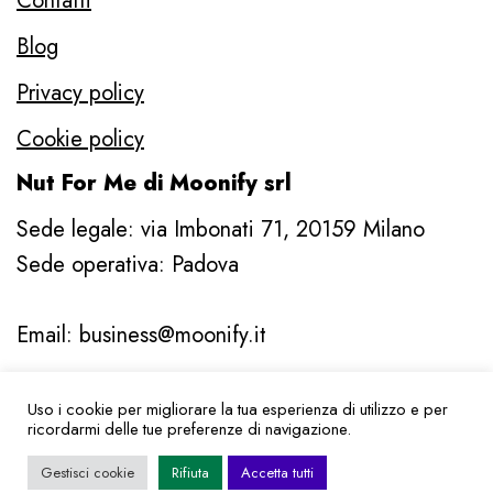
Contatti
Blog
Privacy policy
Cookie policy
Nut For Me di Moonify srl
Sede legale: via Imbonati 71, 20159 Milano
Sede operativa: Padova
Email: business@moonify.it
Uso i cookie per migliorare la tua esperienza di utilizzo e per
© Nut For Me di Moonify srl | Padova | P.IVA
ricordarmi delle tue preferenze di navigazione.
IT12697900962
Gestisci cookie
Rifiuta
Accetta tutti