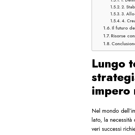
1. Defi
2. Stab
3. Allo
4. Cre
Il futuro d
Risorse con
Conclusion
Lungo t
strategi
impero
Nel mondo dell’im
lato, la necessità 
veri successi ric