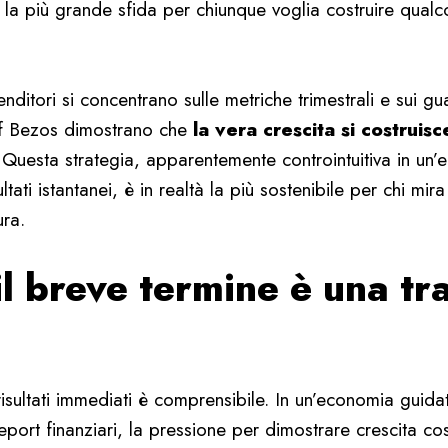
 la più grande sfida per chiunque voglia costruire qualc
nditori si concentrano sulle metriche trimestrali e sui g
ff Bezos dimostrano che
la vera crescita si costrui
 Questa strategia, apparentemente controintuitiva in un’e
tati istantanei, è in realtà la più sostenibile per chi mira
ura.
il breve termine è una tr
 risultati immediati è comprensibile. In un’economia guidat
report finanziari, la pressione per dimostrare crescita c