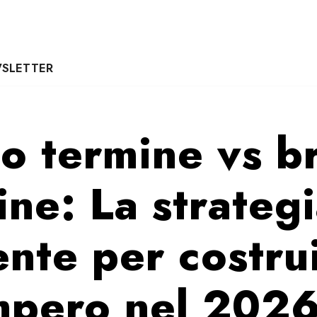
SLETTER
o termine vs b
ine: La strateg
ente per costru
mpero nel 202