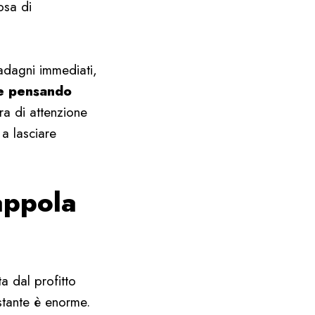
osa di
uadagni immediati,
sce pensando
ra di attenzione
 a lasciare
appola
a dal profitto
ostante è enorme.