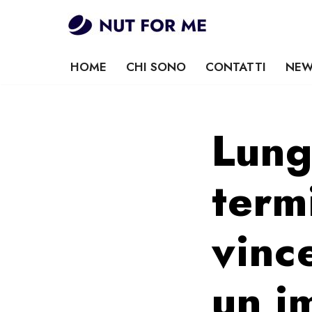
Vai
al
HOME
CHI SONO
CONTATTI
NEW
contenuto
Lung
term
vinc
un i