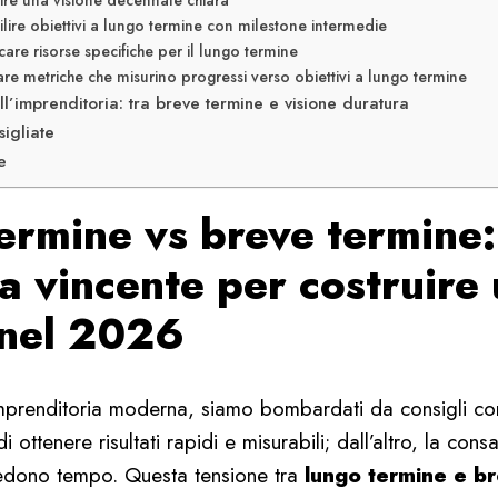
nire una visione decennale chiara
ilire obiettivi a lungo termine con milestone intermedie
care risorse specifiche per il lungo termine
are metriche che misurino progressi verso obiettivi a lungo termine
ell’imprenditoria: tra breve termine e visione duratura
sigliate
e
ermine vs breve termine:
a vincente per costruire
 nel 2026
prenditoria moderna, siamo bombardati da consigli cont
di ottenere risultati rapidi e misurabili; dall’altro, la co
hiedono tempo. Questa tensione tra
lungo termine e b