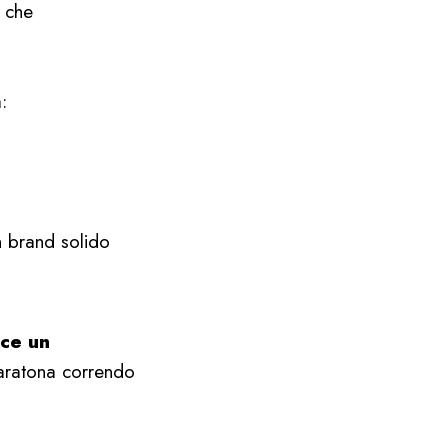
e che
:
n brand solido
sce un
aratona correndo