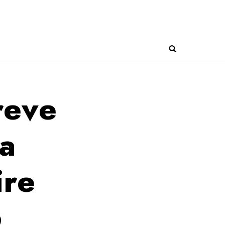
reve
ia
ire
6