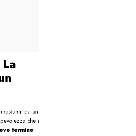
 La
 un
rastanti: da un
nsapevolezza che i
reve termine