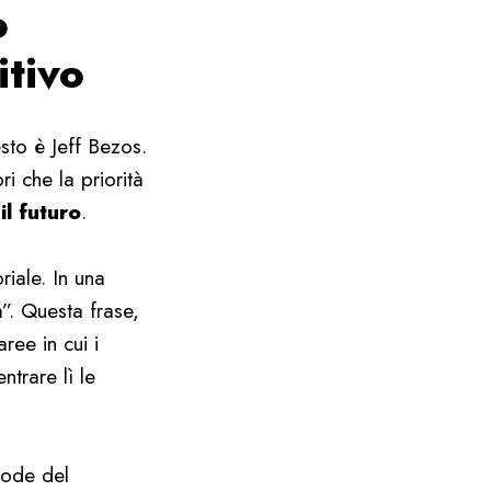
o
tivo
sto è Jeff Bezos.
i che la priorità
il futuro
.
riale. In una
”. Questa frase,
ree in cui i
trare lì le
mode del