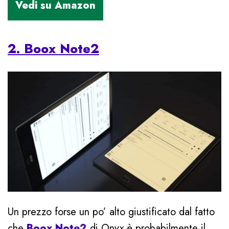
2. Boox Note2
Un prezzo forse un po’ alto giustificato dal fatto
che
Boox Note2
di Onyx è probabilmente il