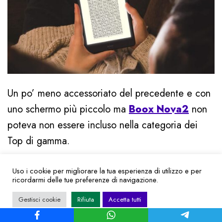
Un po’ meno accessoriato del precedente e con
uno schermo più piccolo ma
Boox Nova2
non
poteva non essere incluso nella categoria dei
Top di gamma.
Rispetto al suo fratello maggiore, questo
Uso i cookie per migliorare la tua esperienza di utilizzo e per
ricordarmi delle tue preferenze di navigazione.
dispositivo ha dalla sua un’
ergonomia
Gestisci cookie
Rifiuta
Accetta tutti
sicuramente migliore (grazie tante, è più piccolo
) e una durata della batteria inaspettatamente