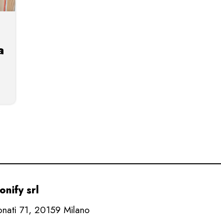
a
nify srl
onati 71, 20159 Milano