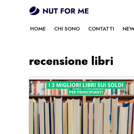
Vai
al
HOME
CHI SONO
CONTATTI
NEW
contenuto
recensione libri